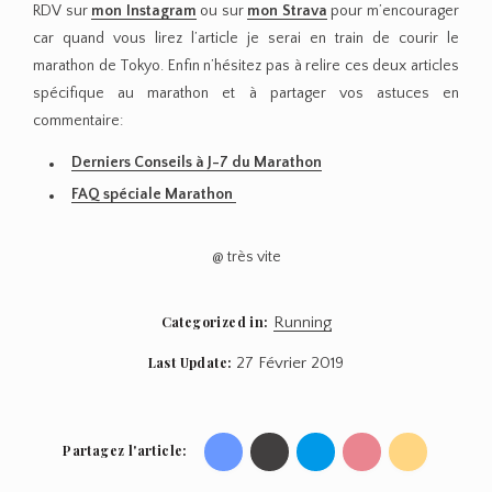
RDV sur
mon Instagram
ou sur
mon Strava
pour m’encourager
car quand vous lirez l’article je serai en train de courir le
marathon de Tokyo. Enfin n’hésitez pas à relire ces deux articles
spécifique au marathon et à partager vos astuces en
commentaire:
Derniers Conseils à J-7 du Marathon
FAQ spéciale Marathon
@ très vite
Categorized in:
Running
Last Update:
27 Février 2019
Partagez l'article:
Share
Share
Share
Share
Share
on
on
on
on
on