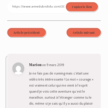
Copiez le lien
Facebook
Twitter
Linkedin
Pinterest
Email
Article précédent
Article suivant
Marion
on 9 mars 2019
Je ne fais pas de running mais c’était une
vidéo très intéressante ! Le mot « courage »
est vraiment celui qui me vient à l’esprit
quand je vois cette aventure qu’est le
marathon, surtout à l’étranger comme tu le
dis, même si je sais qu’il y a aussi du plaisir