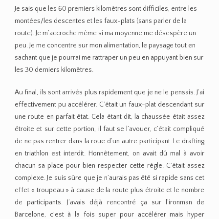
Je sais que les 60 premiers kilomètres sont difficiles, entre les
montées/les descentes et les faux-plats (sans parler de la
route). Je m’accroche même si ma moyenne me désespère un
peu. Je me concentre sur mon alimentation, le paysage tout en
sachant que je pourrai me rattraper un peu en appuyant bien sur
les 30 derniers kilomètres.
Au final, ils sont arrivés plus rapidement que je ne le pensais. J’ai
effectivement pu accélérer. C’était un faux-plat descendant sur
une route en parfait état. Cela étant dit, la chaussée était assez
étroite et sur cette portion, il faut se l’avouer, c’était compliqué
de ne pas rentrer dans la roue d’un autre participant. Le drafting
en triathlon est interdit. Honnêtement, on avait dû mal à avoir
chacun sa place pour bien respecter cette règle. C’était assez
complexe. Je suis sûre que je n’aurais pas été si rapide sans cet
effet « troupeau » à cause de la route plus étroite et le nombre
de participants. J’avais déjà rencontré ça sur l’ironman de
Barcelone, c’est à la fois super pour accélérer mais hyper