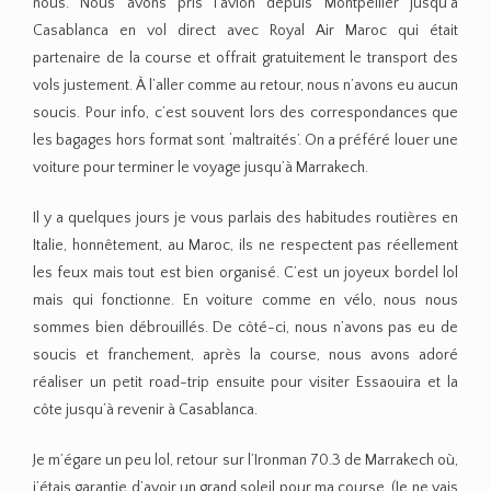
nous. Nous avons pris l’avion depuis Montpellier jusqu’à
Casablanca en vol direct avec Royal Air Maroc qui était
partenaire de la course et offrait gratuitement le transport des
vols justement. À l’aller comme au retour, nous n’avons eu aucun
soucis. Pour info, c’est souvent lors des correspondances que
les bagages hors format sont ‘maltraités’. On a préféré louer une
voiture pour terminer le voyage jusqu’à Marrakech.
Il y a quelques jours je vous parlais des habitudes routières en
Italie, honnêtement, au Maroc, ils ne respectent pas réellement
les feux mais tout est bien organisé. C’est un joyeux bordel lol
mais qui fonctionne. En voiture comme en vélo, nous nous
sommes bien débrouillés. De côté-ci, nous n’avons pas eu de
soucis et franchement, après la course, nous avons adoré
réaliser un petit road-trip ensuite pour visiter Essaouira et la
côte jusqu’à revenir à Casablanca.
Je m’égare un peu lol, retour sur l’Ironman 70.3 de Marrakech où,
j’étais garantie d’avoir un grand soleil pour ma course. (Je ne vais