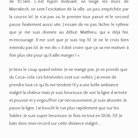
de 10,5km. C’est hyper motivant, on longe les murs de
Marrakech, on sent l’excitation de la ville, un peu empêchée par
la course lol. Je n’ai pas vu le premier tour passé et le second
passe finalement aussi vite. J’essaie de ne pas lâcher le rythme
que je me suis donnée au début. Matthieu, qui a déjà fini,
m’encourage. Il me sort que je suis top 10. Je ne le crois bien
entendu pas lol. Je me dis « il doit croire que ça va me motiver à
finir plus vite pour qu’il aille manger ! »
Je tiens le coup quand même. Je ne mange pas, je ne prends que
du Coca-cola. Les bénévoles sont sur-voltés, j’ai envie de
prendre tout ce qu’ils me tendent ! Il y a une belle ambiance
malgré la chaleur mais je suis heureuse de voir la ligne d’arrivée
et pouvoir m’y engouffrer car nerveusement, je suis absente. Je
passe la ligne. J’ai bouclé le run plus rapidement que sur les
Sables. Je suis super heureuse. Je finis en tout en 5h36, 59. Je
bats donc mon record sur cette distance malgré….