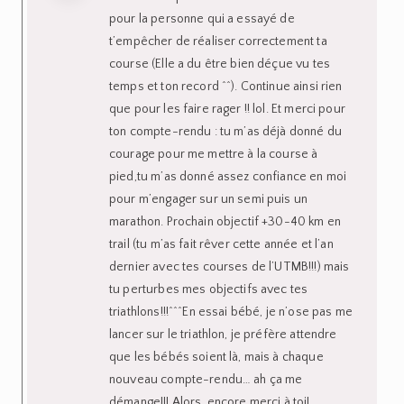
pour la personne qui a essayé de
t’empêcher de réaliser correctement ta
course (Elle a du être bien déçue vu tes
temps et ton record ^^). Continue ainsi rien
que pour les faire rager !! lol. Et merci pour
ton compte-rendu : tu m’as déjà donné du
courage pour me mettre à la course à
pied,tu m’as donné assez confiance en moi
pour m’engager sur un semi puis un
marathon. Prochain objectif +30-40 km en
trail (tu m’as fait rêver cette année et l’an
dernier avec tes courses de l’UTMB!!!) mais
tu perturbes mes objectifs avec tes
triathlons!!!^^^En essai bébé, je n’ose pas me
lancer sur le triathlon, je préfère attendre
que les bébés soient là, mais à chaque
nouveau compte-rendu… ah ça me
démange!!! Alors, encore merci à toi!