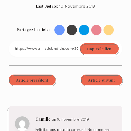
Last Update:
10 Novembre 2019
Partagez l'article:
Share
Share
Share
Share
Share
on
on
on
on
on
Copiez le lien
Facebook
Twitter
Linkedin
Pinterest
Email
Article précédent
Article suivant
Camille
on 16 novembre 2019
Félicitations pour ta course!!! No comment