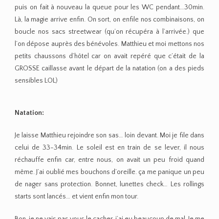
puis on fait à nouveau la queue pour les WC pendant…30min.
Là, la magie arrive enfin. On sort, on enfile nos combinaisons, on
boucle nos sacs streetwear (qu’on récupéra à l’arrivée.) que
l’on dépose auprès des bénévoles. Matthieu et moi mettons nos
petits chaussons d’hôtel car on avait repéré que c’était de la
GROSSE caillasse avant le départ de la natation (on a des pieds
sensibles LOL)
Natation:
Je laisse Matthieu rejoindre son sas… loin devant. Moi je file dans
celui de 33-34min. Le soleil est en train de se lever, il nous
réchauffe enfin car, entre nous, on avait un peu froid quand
même. J’ai oublié mes bouchons d’oreille. ça me panique un peu
de nager sans protection. Bonnet, lunettes check… Les rollings
starts sont lancés… et vient enfin mon tour.
Bon, je ne vais pas vous le cacher, j’ai eu beaucoup de mal. Je me