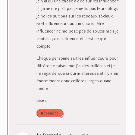
Je n’ai qu’une chose à dire sur les influencer:
si ça ne me plaît pas je ne lis pas leurs blogs,
je ne les suit pas sur les réseaux sociaux…
Bref influenceurs aucun soucis, être
influencer ne me pose pas de soucis mais je
choisis qui m’influence et c’est ce qui
compte.
Chaque personne suit les influenceurs pour
différente raison moi j’ai des œillères et je
ne regarde que si qui m’intéresse et il y a en
énormément donc œillères larges quand
même
Bises
Répondre