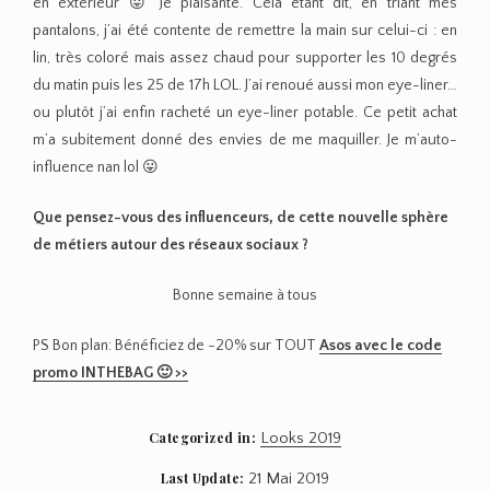
en extérieur 😛 Je plaisante. Cela étant dit, en triant mes
pantalons, j’ai été contente de remettre la main sur celui-ci : en
lin, très coloré mais assez chaud pour supporter les 10 degrés
du matin puis les 25 de 17h LOL. J’ai renoué aussi mon eye-liner…
ou plutôt j’ai enfin racheté un eye-liner potable. Ce petit achat
m’a subitement donné des envies de me maquiller. Je m’auto-
influence nan lol 😛
Que pensez-vous des influenceurs, de cette nouvelle sphère
de métiers autour des réseaux sociaux ?
Bonne semaine à tous
PS Bon plan: Bénéficiez de -20% sur TOUT
Asos avec le code
promo INTHEBAG 🙂 >>
Categorized in:
Looks 2019
Last Update:
21 Mai 2019