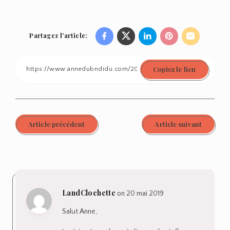
Partagez l'article:
Share
Share
Share
Share
Share
on
on
on
on
on
Copiez le lien
Facebook
Twitter
Linkedin
Pinterest
Email
Article précédent
Article suivant
LandClochette
on 20 mai 2019
Salut Anne,