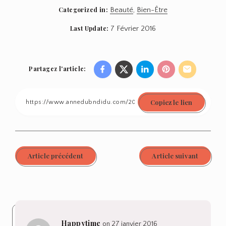
Categorized in:
Beauté
,
Bien-Être
Last Update:
7 Février 2016
Partagez l'article:
Share
Share
Share
Share
Share
on
on
on
on
on
Copiez le lien
Facebook
Twitter
Linkedin
Pinterest
Email
Article précédent
Article suivant
Happytime
on 27 janvier 2016