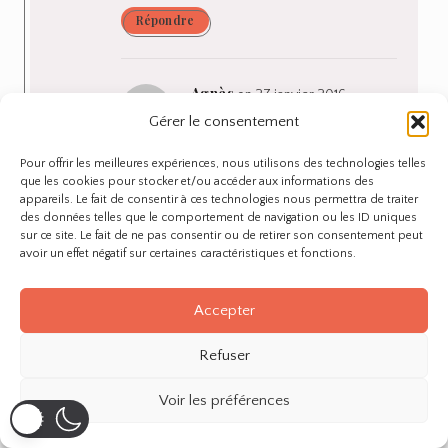
Répondre
Agnès
on 27 janvier 2016
Gérer le consentement
bonjour, utiliser du coton à la
place des disques demaquillants
Pour offrir les meilleures expériences, nous utilisons des technologies telles
c’est énormément de déchet, le
que les cookies pour stocker et/ou accéder aux informations des
appareils. Le fait de consentir à ces technologies nous permettra de traiter
but est d’en avoir de moins en
des données telles que le comportement de navigation ou les ID uniques
moins
sur ce site. Le fait de ne pas consentir ou de retirer son consentement peut
avoir un effet négatif sur certaines caractéristiques et fonctions.
Répondre
Accepter
skylla moon
on 27 janvier 2016
Refuser
Coucou, je suis comme Mel, j’utilise un peu
Voir les préférences
d’huile d’amande douce bio que je chauffe
dans mes mains avant de l’appliquer sur mon