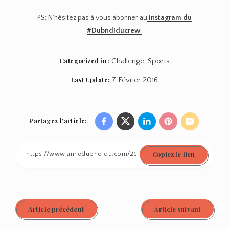
PS: N’hésitez pas à vous abonner au
instagram du
#Dubndiducrew
Categorized in:
Challenge
,
Sports
Last Update:
7 Février 2016
Partagez l'article:
Share
Share
Share
Share
Share
on
on
on
on
on
Copiez le lien
Facebook
Twitter
Linkedin
Pinterest
Email
Article précédent
Article suivant