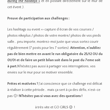
during the holidays
»
et en postant directement sur le mur de
cet évent ;).
Preuve de participation aux challenges :
Les hashtags ou event >> capture d’écran de vos courses /
photos nikeplus / photos de votre montre/ photos de vos pieds
salle… peu importe, montrez-moi juste que vous sortez courir
régulièrement (7 posts pour les 7 sorties).
Attention, n’oubliez
pas de bien mettre en avant le run obligatoire du 25/12 OU du
01/01 et de faire un petit bilan soit dans le post du 7eme soit
à part.
N’hésitez pas aussi à partager vos interrogations, vos
envies sur le mur pour se motiver ensemble.
Prêtes et motivées ?
J’ai conscience que ce challenge est délicat
à réaliser à cette période… mais ça sert à ça des défis, n’est-ce
pas 🙂 !
N’hésitez pas si vous avez des questions !
à très vite et GO GIRLS 😉 !