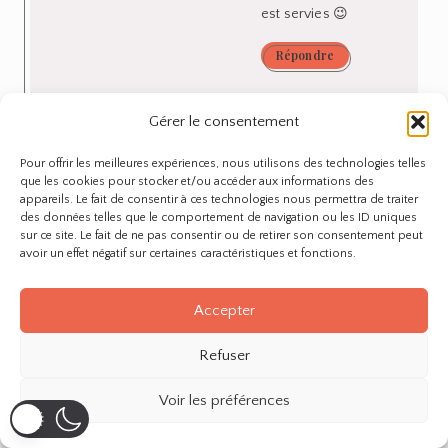
est servies 😉
Répondre
Gérer le consentement
letizia
on 20 janvier 2013
Pour offrir les meilleures expériences, nous utilisons des technologies telles
cest chouette! bon je n’essaierais pas, je n’ai
que les cookies pour stocker et/ou accéder aux informations des
pas DU TOUT la main verte lol!
appareils. Le fait de consentir à ces technologies nous permettra de traiter
des données telles que le comportement de navigation ou les ID uniques
Répondre
sur ce site. Le fait de ne pas consentir ou de retirer son consentement peut
avoir un effet négatif sur certaines caractéristiques et fonctions.
Anne
on 22 janvier 2013
Accepter
Hihi mais moi non plus tu sais 😉
Refuser
Répondre
Voir les préférences