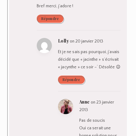
Bref merci, j’adore !
Répondre
Lolly
on 20 janvier 2013
Et je ne sais pas pourquoi, j’avais
décidé que « jacinthe » s’écrivait
« jacynthe » ce soir –‘ Désolée 😉
Répondre
Anne
on 23 janvier
2013
Pas de soucis
Oui ca serait une
bonne solution pour