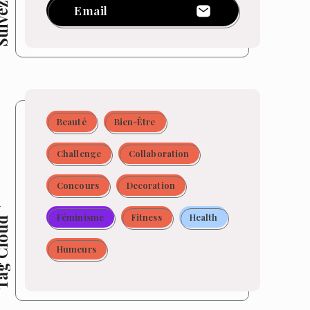
z-moi !
Email
Beauté
Bien-Être
Challenge
Collaboration
Concours
Decoration
Féminisme
Fitness
Health
 Cloud
Humeurs