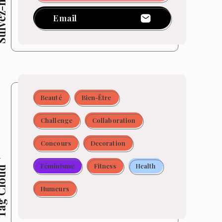
z-moi !
Email
Beauté
Bien-Être
Challenge
Collaboration
Concours
Decoration
Féminisme
Fitness
Health
 Cloud
Humeurs