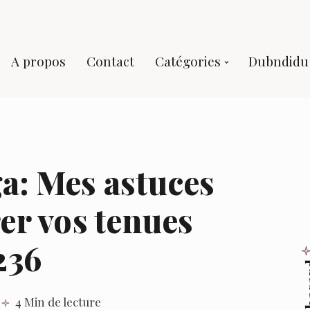
A propos
Contact
Catégories
Dubndidu 
ga: Mes astuces
er vos tenues
236
Au 
4 Min de lecture