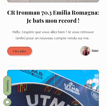
CR Ironman 70.3 Emilia Romagna:
Je bats mon record !
Hello, J’espère que vous allez bien ? Je vous retrouve
(enfin) pour un nouveau compte-rendu sur ma…
Anne
CR
Lire plus
Ironman
70.3
Emilia
Romagna:
Je
Running
bats
mon
record
!