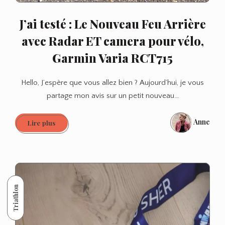
J’ai testé : Le Nouveau Feu Arrière
avec Radar ET camera pour vélo,
Garmin Varia RCT715
Hello, J’espère que vous allez bien ? Aujourd’hui, je vous
partage mon avis sur un petit nouveau…
Anne
J’ai
Lire plus
testé
:
Le
Nouveau
Feu
Triathlon
Arrière
avec
Radar