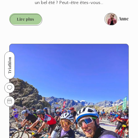
un bel été ? Peut-être êtes-vous…
Anne
Rando
Lire plus
aux
Lacs
de
Chéserys
et
Triathlon
lac
Blanc:
Rencontres
incroyables
de
Bouquetins