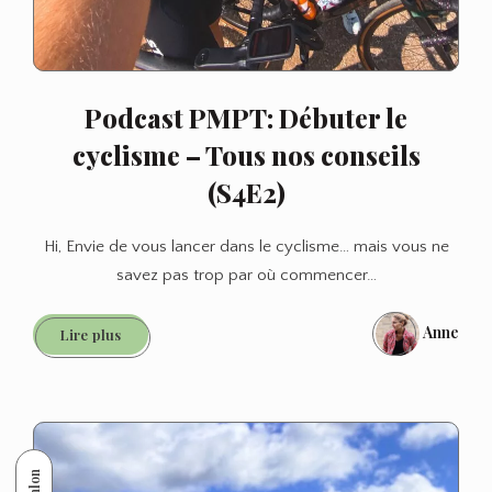
Podcast PMPT: Débuter le
cyclisme – Tous nos conseils
(S4E2)
Hi, Envie de vous lancer dans le cyclisme… mais vous ne
savez pas trop par où commencer…
Anne
Podcast
Lire plus
PMPT:
Débuter
le
cyclisme
–
Tous