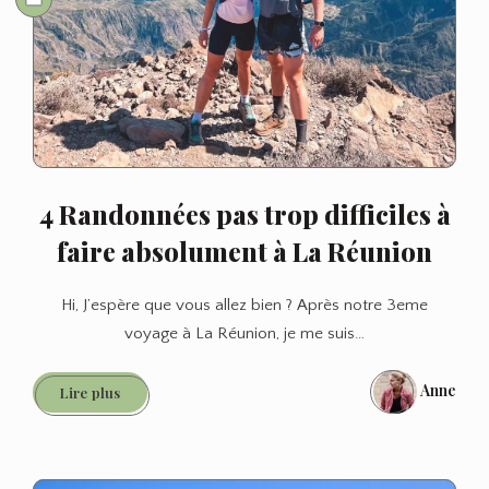
4 Randonnées pas trop difficiles à
faire absolument à La Réunion
Hi, J’espère que vous allez bien ? Après notre 3eme
voyage à La Réunion, je me suis…
Anne
4
Lire plus
Randonnées
pas
trop