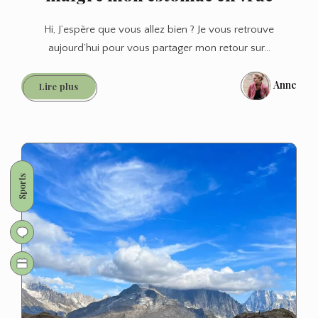
Hi, J’espère que vous allez bien ? Je vous retrouve
aujourd’hui pour vous partager mon retour sur…
Anne
CR
Lire plus
OCC
2022:
J’arrive
à
finir
Sports
malgré
mon
estomac
en
vrac