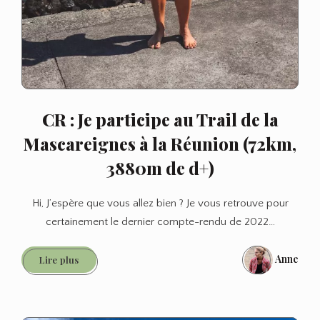
CR : Je participe au Trail de la
Mascareignes à la Réunion (72km,
3880m de d+)
Hi, J’espère que vous allez bien ? Je vous retrouve pour
certainement le dernier compte-rendu de 2022…
Anne
CR
Lire plus
:
Je
participe