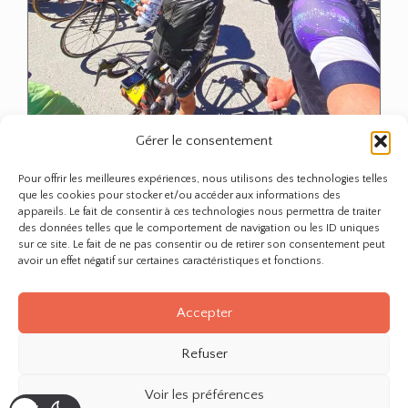
Gérer le consentement
Pour offrir les meilleures expériences, nous utilisons des technologies telles
que les cookies pour stocker et/ou accéder aux informations des
appareils. Le fait de consentir à ces technologies nous permettra de traiter
CR: j’ai participé à l’Etape du Tour
des données telles que le comportement de navigation ou les ID uniques
sur ce site. Le fait de ne pas consentir ou de retirer son consentement peut
2022 – Briançon/Alpe d’Huez avec
avoir un effet négatif sur certaines caractéristiques et fonctions.
167km et 4700m de d+
Accepter
Hello, J’espère que vous allez bien ? Le 10 juillet dernier, j’ai
Refuser
participé à l’Etape du Tour…
Voir les préférences