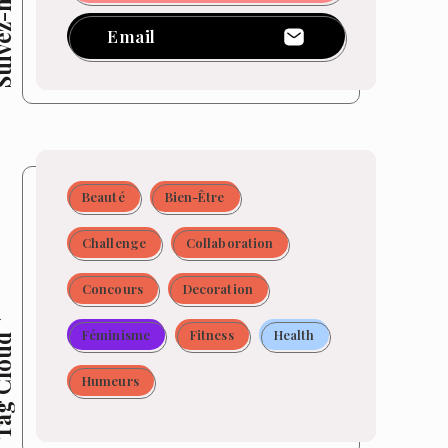
z-moi !
Email
Beauté
Bien-Être
Challenge
Collaboration
Concours
Decoration
Féminisme
Fitness
Health
 Cloud
Humeurs