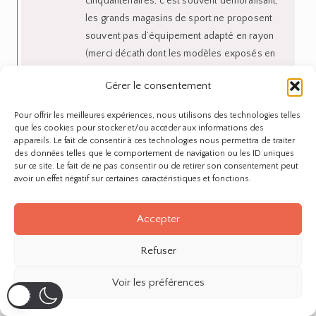
cinquantenaires, c’est souvent démoralisant,
les grands magasins de sport ne proposent
souvent pas d’équipement adapté en rayon
(merci décath dont les modèles exposés en
chaussures commencent au 41…), et je ne
Gérer le consentement
parle même pas de l’absence d’un tour de
france féminin qui à mon avis joue
Pour offrir les meilleures expériences, nous utilisons des technologies telles
énormément sur l’absence de femmes dans
que les cookies pour stocker et/ou accéder aux informations des
les clubs (à ce propos, tu as sûrement déjà
appareils. Le fait de consentir à ces technologies nous permettra de traiter
des données telles que le comportement de navigation ou les ID uniques
vu mais il y a l’initiative « Donnons des Elles
sur ce site. Le fait de ne pas consentir ou de retirer son consentement peut
au Tour » qui mérite qu’on fasse un peu sa
avoir un effet négatif sur certaines caractéristiques et fonctions.
pub!!) Bref, je trouverai ça vraiment génial
d’avoir une petite section vélo ici, je pense
Accepter
que ça nous aiderait à être plus nombreuses
sur les routes!!!
Refuser
Répondre
Voir les préférences