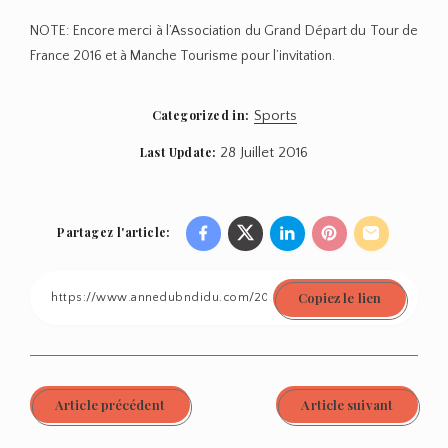
NOTE: Encore merci à l’Association du Grand Départ du Tour de
France 2016 et à Manche Tourisme pour l’invitation.
Categorized in:
Sports
Last Update:
28 Juillet 2016
Partagez l'article:
Share
Share
Share
Share
Share
on
on
on
on
on
Copiez le lien
Facebook
Twitter
Linkedin
Pinterest
Email
Article précédent
Article suivant