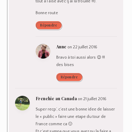
tout à l’aise avec (j’ai la trouille !!!).
Bonne route
Répondre
Anne
on 22 juillet 2016
Bravo à toi aussi alors 😉 !!!
des bises
Répondre
Frenchie au Canada
on 21 juillet 2016
Super recp’, c’est une bonne idee de laisser
le « public » faire une etape du tour de
France comme ca 🙂
Et c’est sympa que vous ayez pu la faire a