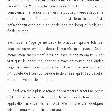
se remettre en phase avec soi-même et d’apaiser son rythme
cardiaque. Le Yoga m’a fait réalisé que le calme et la prise de
conscience me relaxant vraiment. Je pouvais mieux attaquer le
reste de ma journée lorsque je pratiquais le matin… ou j’étais
enfin décontractée pour la suite de la soirée, lorsque j’y allais en
fin de journée.
Sauf que, le Yoga je ne peux le pratiquer qu’une fois par
semaine, entre temps et depuis la rentrée, ma nervosité (voire
même mon énervement) était poussée à son maximum. C’est
vrai que le sport me permet d’évacuer toutes ces ondes
négatives, mais souvent, je peux mal vivre une séance car je
m’inquiète déjà sur tout ce que je dois faire après (les devoirs,
rentrer en voiture, le boulot…)
Au final, je n’avais plus le temps de vraiment re créer une petite
bulle de bien-être juste à moi . Ainsi et tout bêtement, cette
application m’a permis et forcé d’enfin prendre quelques
minutes pour me recentrer et m’apaiser.