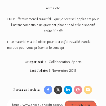
à très vite
EDIT:
Effectivement il aurait fallu que je précise l’appli n’est pour
l’instant compatible uniquement iphone/ipad et le dispositif
coûte 99e 🙂
>> Le matériel m’a été offert pour test et j’ai travaillé avec la
marque pour vous présenter le concept
Categorized in:
Collaboration
,
Sports
Last Update:
6 Novembre 2015
Partagez l'article:
Share
Share
Share
Share
Share
on
on
on
on
on
Copiez le lien
Facebook
Twitter
Linkedin
Pinterest
Email