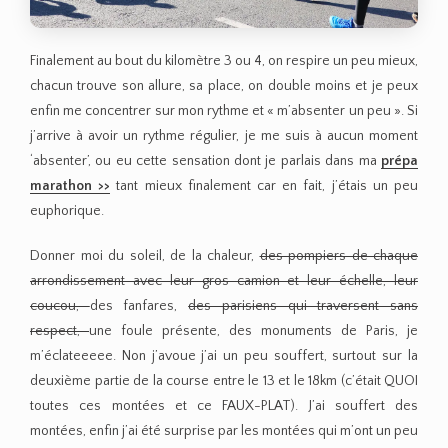
Finalement au bout du kilomètre 3 ou 4, on respire un peu mieux,
chacun trouve son allure, sa place, on double moins et je peux
enfin me concentrer sur mon rythme et « m’absenter un peu ». Si
j’arrive à avoir un rythme régulier, je me suis à aucun moment
‘absenter’, ou eu cette sensation dont je parlais dans ma
prépa
marathon >>
tant mieux finalement car en fait, j’étais un peu
euphorique.
Donner moi du soleil, de la chaleur,
des pompiers de chaque
arrondissement avec leur gros camion et leur échelle, leur
coucou,
des fanfares,
des parisiens qui traversent sans
respect,
une foule présente, des monuments de Paris, je
m’éclateeeee. Non j’avoue j’ai un peu souffert, surtout sur la
deuxième partie de la course entre le 13 et le 18km (c’était QUOI
toutes ces montées et ce FAUX-PLAT). J’ai souffert des
montées, enfin j’ai été surprise par les montées qui m’ont un peu