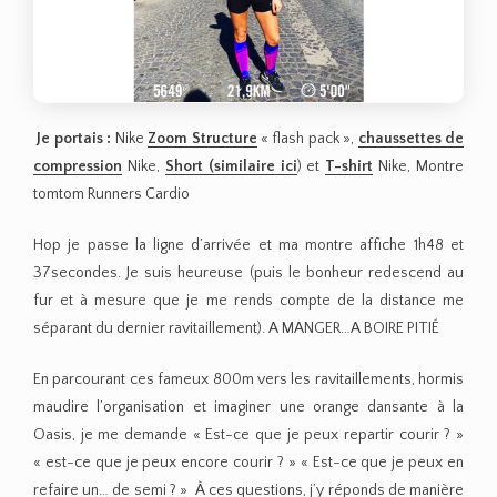
Je portais :
Nike
Zoom Structure
« flash pack »,
chaussettes de
compression
Nike,
Short
(similaire ici
) et
T-shirt
Nike, Montre
tomtom Runners Cardio
Hop je passe la ligne d’arrivée et ma montre affiche 1h48 et
37secondes. Je suis heureuse (puis le bonheur redescend au
fur et à mesure que je me rends compte de la distance me
séparant du dernier ravitaillement). A MANGER…A BOIRE PITIÉ
En parcourant ces fameux 800m vers les ravitaillements, hormis
maudire l’organisation et imaginer une orange dansante à la
Oasis, je me demande « Est-ce que je peux repartir courir ? »
« est-ce que je peux encore courir ? » « Est-ce que je peux en
refaire un… de semi ? » À ces questions, j’y réponds de manière