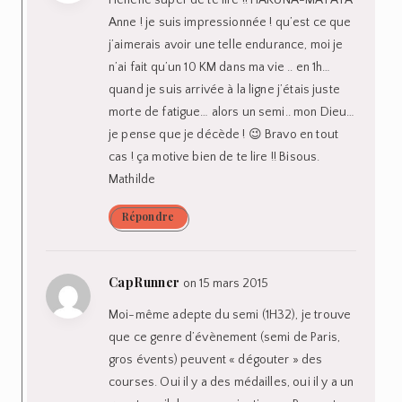
Héhéhé super de te lire !! HAKUNA-MATATA
Anne ! je suis impressionnée ! qu’est ce que
j’aimerais avoir une telle endurance, moi je
n’ai fait qu’un 10 KM dans ma vie .. en 1h…
quand je suis arrivée à la ligne j’étais juste
morte de fatigue… alors un semi.. mon Dieu…
je pense que je décède ! 😉 Bravo en tout
cas ! ça motive bien de te lire !! Bisous.
Mathilde
Répondre
CapRunner
on 15 mars 2015
Moi-même adepte du semi (1H32), je trouve
que ce genre d’évènement (semi de Paris,
gros évents) peuvent « dégouter » des
courses. Oui il y a des médailles, oui il y a un