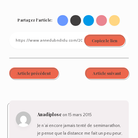
Partagez l'article:
Share
Share
Share
Share
Share
on
on
on
on
on
Copiez le lien
Facebook
Twitter
Linkedin
Pinterest
Email
Article précédent
Article suivant
Anadiplose
on 15 mars 2015
Je n’ai encore jamais tenté de semimarathon,
je pense que la distance me fait un peu peur,