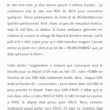
Je rate mon tram, je dois laisser passer 3 métros bondés… Ça
commence mal, je rate mon RDV de 9h30 pour rencontrer
quelques fières participantes du Semi et du #DubndiduCrew
(pardon pardooonnn). Bref, j’étais un peu de mauvaise humeur,
mais le ciel bleu, la chaleur, la bonne ambiance générale me
redonne le sourire. Je change de haut à la dernière minute, out le
pull et le t-shirt, j’opte pour un t-shirt manches longues. J’aurais
même pu partir en t-shirt et je me dis « HEUREUSEMENT que j’ai
déjà opté pour le short ».
Cette année, l’organisation a compris que convoquer tout le
monde pour un départ à 10h mais en fait +30…voire +60Min en
fonction de ton SAS était totalement inutile. Ainsi, chaque SAS
avait un horaire de « convocation » pour entrer dans son SAS et
pour prendre le départ. Dans mon SAS d’1h45, il fallait que je
sois dans celui-ci entre 9h50 et 10h15, le SAS fermait ses portes
à 10h15, le départ était prévu pour 10h25. Nous sommes
finalement plutôt partie vers 10h30-35 mais ce système était