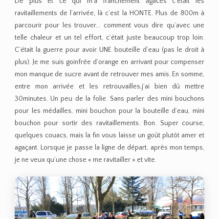
De plus et ce qui m’a franchement agacés c’était les
ravitaillements de l’arrivée, là c’est la HONTE. Plus de 800m à
parcourir pour les trouver… comment vous dire qu’avec une
telle chaleur et un tel effort, c’était juste beaucoup trop loin.
C’était la guerre pour avoir UNE bouteille d’eau (pas le droit à
plus). Je me suis goinfrée d’orange en arrivant pour compenser
mon manque de sucre avant de retrouver mes amis. En somme,
entre mon arrivée et les retrouvailles,j’ai bien dû mettre
30minutes. Un peu de la folie. Sans parler des mini bouchons
pour les médailles, mini bouchon pour la bouteille d’eau, mini
bouchon pour sortir des ravitaillements. Bon. Super course,
quelques couacs, mais la fin vous laisse un goût plutôt amer et
agaçant. Lorsque je passe la ligne de départ, après mon temps,
je ne veux qu’une chose « me ravitailler » et vite.