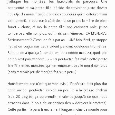
j’attaque les montées, les faux-plats du parcours. Une
parisienne et sa petite fille décide de traverser juste devant
nous (je dis nous mais je parle des coureurs qui m’entourent sur
ce moment), le coureur à côté de moi se prend la mère de plein
fouet = chute, et moi la petite fille, son croissant vole, je ne
tombe pas, elle non plus, ouf mais ça m’énerve… CA M’ENERVE.
Sérieusement ? C’est une fois par an … UNE fois. Bref, ça stoppe
net et on cogite sur cet incident pendant quelques kilomètres.
Bah oui on a que ça à penser en fait « nooon mais zut quoi, elle
ne pouvait pas attendre ! » « J’ai peut-être fait mal à cette petite
fille ?? » et les montées qui ne remontent pas le moral non plus
(sans mauvais jeu de mot)(en fait si un peu…).
Honnêtement, (ce n’est que mon avis !), l’itinéraire était plus dur
cette année, peut-être est-ce un peu lié à la grosse chaleur
(+de 20 degrés, ça surprend!). Je ralentis jusqu’à ce que nous
arrivions dans le bois de Vincennes (les 6 derniers kilomètres).
Cette partie m’a paru franchement longue, moins de monde pour