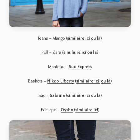
Jeans – Mango (
similaire ici
ou là
)
Pull – Zara
(
similaire ici
ou là
)
Manteau –
Sud Express
Baskets –
Nike x Liberty
(
similaire ici
ou là
)
Sac –
Sabrina
(
similaire ici
ou là
)
Echarpe –
Oysho
(
similaire ici
)