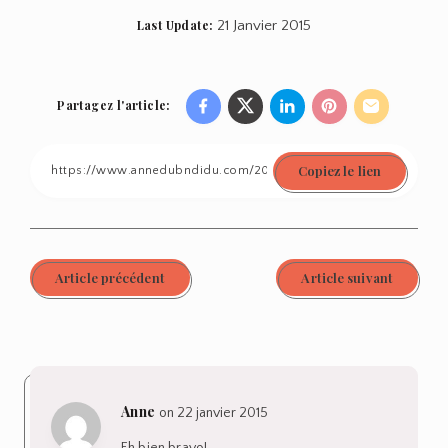
Last Update:
21 Janvier 2015
Partagez l'article:
Share
Share
Share
Share
Share
on
on
on
on
on
Copiez le lien
Facebook
Twitter
Linkedin
Pinterest
Email
Article précédent
Article suivant
Anne
on 22 janvier 2015
Eh bien bravo!