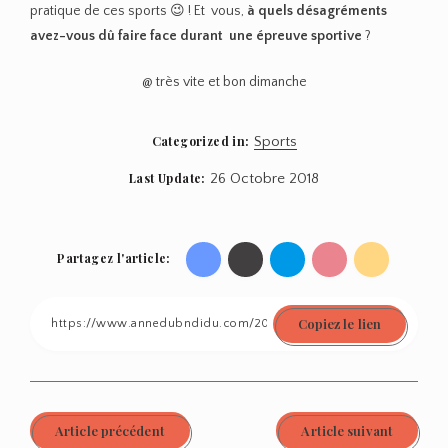
Merci pour cet article des choses dont on
n’entend pas assez souvent parler ! Et là tu
mentionnes surtout les longues sorties, mais
pour certaines mêmes quelques kilomètres
peuvent suffire. Mon premier été à courir je
l’ai passé avec l’entre-cuisse lacéré à cause
des frottements. La crème Nok (que j’avais
acheté sur tes conseils) m’a sauvée ! Et ne
parlons pas de l’aliment un peu trop lourd
pas complètement digéré, qui te fait rentrer
en courant et passer les 10 minutes
suivantes sur les toilettes… Avec tout ça, je
me demandais bien comment faisaient les
gens sur les longues courses, s’ils arrivaient
à gérer si bien leur organisme que rien ne
leur arrivait… Donc merci pour rétablir la
vérité, des fois on en a bien besoin pour pas
avoir l’impression d’avoir un souci !