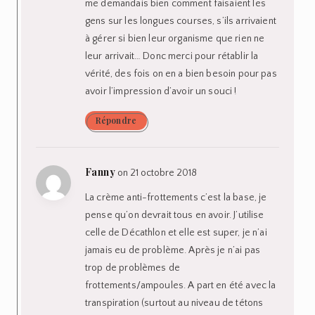
empêchées de courir, à part lors d’une
sortie longue, au bout de 2km j’avais
d’horribles crampes. Retour à la maison en
marchant, rien ne sert de forcer « juste »
pour un entrainement, même si 2min plus
tard ça allait mieux.
Merci en tout cas pour cet article, je pense
que ce sont des questions que beaucoup
de gens se posent et qui peuvent aider.
Répondre
Anne
on 21 octobre 2018
Coucou Fanny
Tu sais maintenant il existe des
Smecta en gel avec des aromes