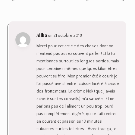
Répondre
Fanny
on 21 octobre 2018
La crème anti-frottements c’est la base, je
pense qu’on devrait tous en avoir. J’utilise
celle de Décathlon et elle est super, je n’ai
jamais eu de problème. Après je n’ai pas
trop de problèmes de
frottements/ampoules. A part en été avec la
transpiration (surtout au niveau de tétons
(glaaam) et du brassard).
On m’a donné l’astuce du Smecta pour le
marathon, ça a ranimé quelques vieux
souvenir d’enfance mais vaut mieux souffrir
1 minutes que 4h 😉
La règles ne m’ont jamais vraiment