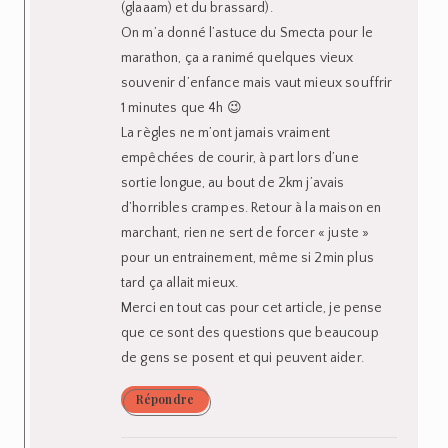
plutôt « sympa » je dirais lol 😉 !!
Répondre
Cécile
on 21 octobre 2018
Coucou Anne,
C’est toujours sympa de pouvoir lire
l’envers du décors également. On est tous
pareils finalement !
Bon, je ne suis pas encore une très grande
sportive… Mais mes douleurs de règles sont
telles que je tombe dans les pommes.
Impossible d’imaginer faire du sport
pendant. Spasfon + doliprane, et encore un
nurofen 2h après… Et une bouillotte ! Mais ça
ne passe toujours pas. Dur dur, mais on fait
avec !