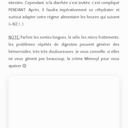
intestins. Cependant, si la diarrhée s’est invitée, c’est compliqué
PENDANT. Après, il faudra impérativement se réhydrater et
surtout adapter votre régime alimentaire les heures qui suivent
(= RIZ !…)
NOTE:
Parfois les sorties longues, le vélo, les micro frottements,
les problèmes répétés de digestion peuvent générer des
hémorroïdes, très très douloureuses. Je vous conseille, si elles
ne vous gênent pas beaucoup, la crème Mimosyl pour vous
apaiser 😉
Je porte un total look Asics:
Short >>
Brassière>>
et
Baskets >>
5. Les menstruations
Je m’adresse plus aux femmes, mais sachez messieurs que
c’est aussi important que vous le sachiez. Parfois, ce n’est pas