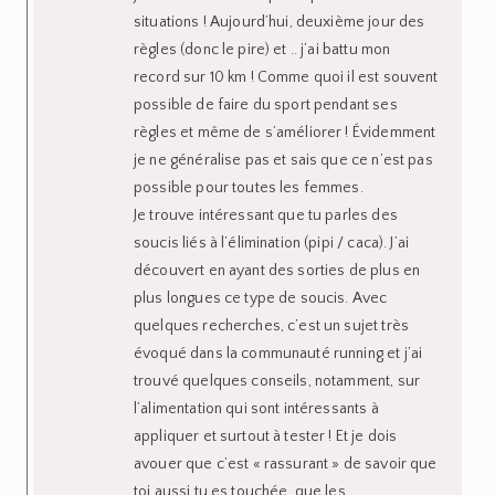
Merci pour tes conseils ! Je suis heureuse
de voir que tu recommences à parler de tes
entrainements, à donner des conseils sur le
sport sur ton blog, cela m’avait beaucoup
manqué comme je te le disais en juin (sur ton
article Bright and Airy) ! 🙂
Oh et encore félicitations pour ton
Iron..Women ?! 🙂
Répondre
Myrtilla
on 21 octobre 2018
Ton article et ta vidéo sur les règles tombent
à pic… car j’ai un semi dans une semaine et
elles devraient apparemment arriver le jour
du semi… j’espère pas, mais je ferai comme