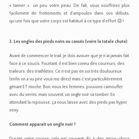
« tanner » un peu votre peau. De fait, vous souffrirez plus
facilement de frottements et d’ampoules dans vos débuts,
qu’une fois que votre corps est habitué à ce type d’effort 😉 !
3. Les ongles des pieds noirs ou cassés (voire la totale chute)
Avant de commencer le trail, je dois avouer que je n’ai jamais fait
face à ce soucis. Pourtant, il est bien connu des coureurs, des
traileurs, des triathlètes. Ce n’est pas en soi très douloureux
(enfin on a vu pire vous me direz) mais c’est particulièrement
gênant ET moche. Bon, nous les femmes, pouvons camoufler
avec du vernis, mais souvent, un ongle noir va tomber. En
attendant la repousse, ça nous laisse avec des pieds pas hyper
sexy.
Comment apparaît un ongle noir ?
Durant votre course cela est souvent dû à des micro-chocs