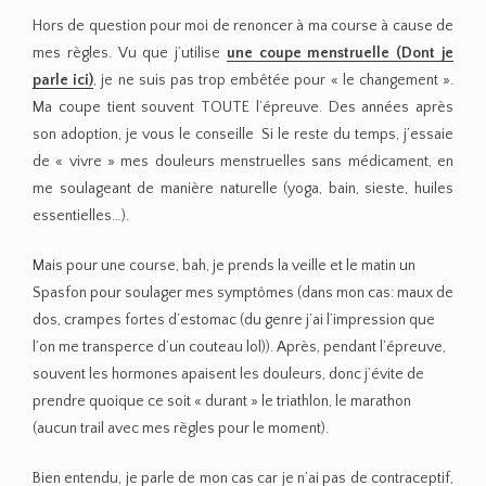
même ce dossard, j’y vais fièrement alors que je me vide de
mon sang LOL. Je plaisante, mais vous avez saisi l’idée. Je ne
lâche rien !
Côté plus « si j’ai une fuite »: je choisis toujours des vêtements
sombres pendant mes règles pour pouvoir pratiquer sans me
dire « et si ».
Pensez à relire mon article sur la coupe
menstruelle >>
Je suis sûre qu’il pourra vous convaincre à
passer le pas.
Bon voilà, j’espère que ce post répondra à vos questions car je
sais que ça reste parfois des sujets peu abordés. J’espère aussi
qu’il vous fera quand même sourire SANS vous écœurer de la
pratique de ces sports 😉 ! Et vous,
à quels désagréments
avez-vous dû faire face durant une épreuve sportive
?
@ très vite et bon dimanche