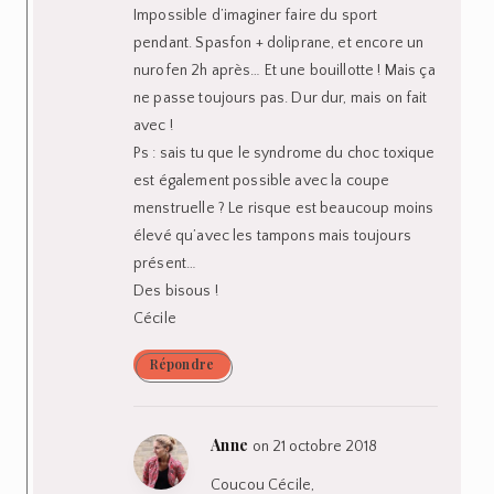
des nausées bref) On fait avec
🙁
Et oui j’étais au courant mais
comme tu le dis, il est beaucoup
moins élevé 🙂
des bises !!
Répondre
Sophie
on 21 octobre 2018
Coucou Anne,
je trouve cela bien que tu parles de ces
situations ! Aujourd’hui, deuxième jour des
règles (donc le pire) et .. j’ai battu mon
record sur 10 km ! Comme quoi il est souvent
possible de faire du sport pendant ses
règles et même de s’améliorer ! Évidemment