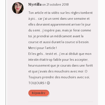
l’impression que ca m’a plutôt
boostée! Et niveau confort avec
la cup c’est juste parfait!
Bonne chance et bonne course!
Répondre
Anne
on 22 octobre
2018
C’est exactement ça.
Dans la vidéo, je
l’explique mais les
hormones durant nos
règles peuvent
souvent nous booster
et nous permettre de