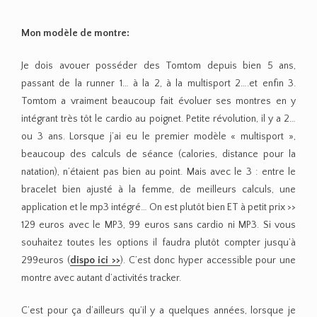
Mon modèle de montre:
Je dois avouer posséder des Tomtom depuis bien 5 ans,
passant de la runner 1… à la 2, à la multisport 2….et enfin 3.
Tomtom a vraiment beaucoup fait évoluer ses montres en y
intégrant très tôt le cardio au poignet. Petite révolution, il y a 2…
ou 3 ans. Lorsque j’ai eu le premier modèle « multisport »,
beaucoup des calculs de séance (calories, distance pour la
natation), n’étaient pas bien au point. Mais avec le 3 : entre le
bracelet bien ajusté à la femme, de meilleurs calculs, une
application et le mp3 intégré… On est plutôt bien ET à petit prix >>
129 euros avec le MP3, 99 euros sans cardio ni MP3. Si vous
souhaitez toutes les options il faudra plutôt compter jusqu’à
299euros (
dispo ici >>
). C’est donc hyper accessible pour une
montre avec autant d’activités tracker.
C’est pour ça d’ailleurs qu’il y a quelques années, lorsque je