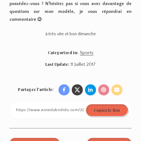
possédez-vous ? N’hésitez pas si vous avez davantage de
questions sur mon modèle, je vous répondrai en
commentaire 😉
à très vite et bon dimanche
Categorized in:
Sports
Last Update:
11 Juillet 2017
Partagez l'article:
Share
Share
Share
Share
Share
on
on
on
on
on
Copiez le lien
Facebook
Twitter
Linkedin
Pinterest
Email