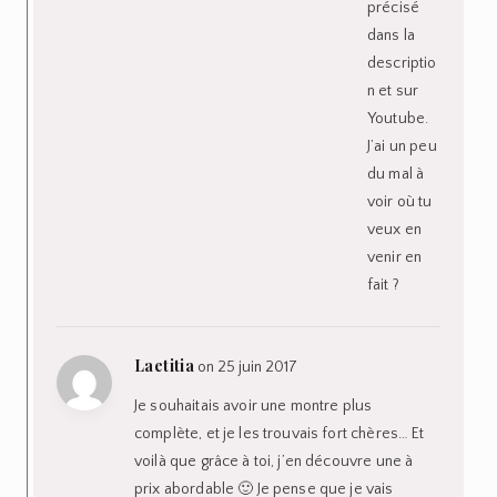
précisé
dans la
descriptio
n et sur
Youtube.
J’ai un peu
du mal à
voir où tu
veux en
venir en
fait ?
Laetitia
on 25 juin 2017
Je souhaitais avoir une montre plus
complète, et je les trouvais fort chères… Et
voilà que grâce à toi, j’en découvre une à
prix abordable 🙂 Je pense que je vais