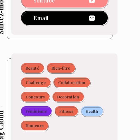
z-moi !
Youtube
Email
Beauté
Bien-Être
Challenge
Collaboration
Concours
Decoration
Féminisme
Fitness
Health
 Cloud
Humeurs