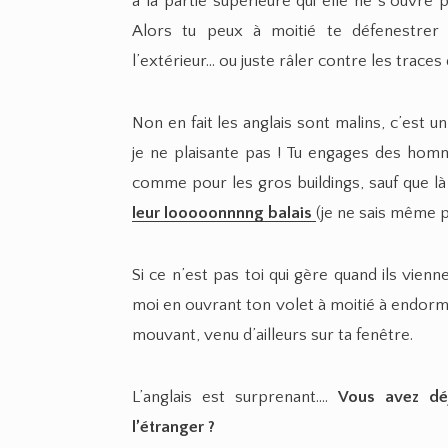
à la partie supérieure qui elle ne s’ouvr
Alors tu peux à moitié te défenestrer
l’extérieur… ou juste râler contre les traces 
Non en fait les anglais sont malins, c’est u
je ne plaisante pas ! Tu engages des hom
comme pour les gros buildings, sauf que là
leur looooonnnng
balais
(je ne sais même p
Si ce n’est pas toi qui gère quand ils vien
moi en ouvrant ton volet à moitié à endormi
mouvant, venu d’ailleurs sur ta fenêtre.
L’anglais est surprenant….
Vous avez déj
l’étranger ?