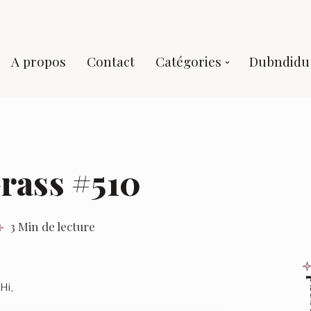
A propos
Contact
Catégories
Dubndidu 
rass #510
3 Min de lecture
Hi,