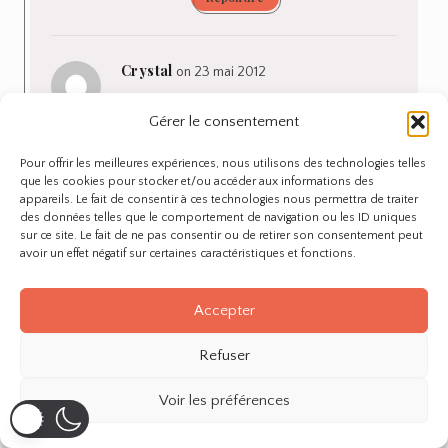
Crystal
on 23 mai 2012
Cette ville me fait rêver, j’espère pouvoir y
Gérer le consentement
aller dans un avenir proche…
Pour offrir les meilleures expériences, nous utilisons des technologies telles
Répondre
que les cookies pour stocker et/ou accéder aux informations des
appareils. Le fait de consentir à ces technologies nous permettra de traiter
des données telles que le comportement de navigation ou les ID uniques
sur ce site. Le fait de ne pas consentir ou de retirer son consentement peut
Anne
on 23 mai 2012
avoir un effet négatif sur certaines caractéristiques et fonctions.
J’espere aussi, c’est vraiment
une tres belle ville a visiter 🙂 !
Accepter
Répondre
Refuser
Voir les préférences
sophie
on 23 mai 2012