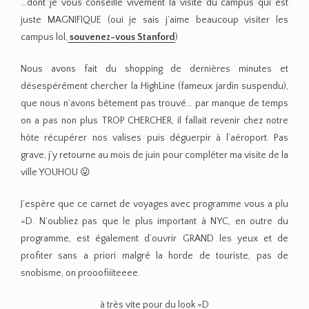
…dont je vous conseille vivement la visite du campus qui est
juste MAGNIFIQUE (oui je sais j’aime beaucoup visiter les
campus lol,
souvenez-vous Stanford
)
Nous avons fait du shopping de dernières minutes et
désespérément chercher la HighLine (fameux jardin suspendu),
que nous n’avons bêtement pas trouvé… par manque de temps
on a pas non plus TROP CHERCHER, il fallait revenir chez notre
hôte récupérer nos valises puis déguerpir à l’aéroport. Pas
grave, j’y retourne au mois de juin pour compléter ma visite de la
ville YOUHOU 😛
J’espère que ce carnet de voyages avec programme vous a plu
=D. N’oubliez pas que le plus important à NYC, en outre du
programme, est également d’ouvrir GRAND les yeux et de
profiter sans a priori malgré la horde de touriste, pas de
snobisme, on prooofiiiteeee.
à très vite pour du look =D