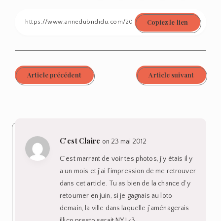
on
on
on
on
on
Copiez le lien
Facebook
Twitter
Linkedin
Pinterest
Email
Article précédent
Article suivant
C'est Claire
on 23 mai 2012
C’est marrant de voir tes photos, j’y étais il y
a un mois et j’ai l’impression de me retrouver
dans cet article. Tu as bien de la chance d’y
retourner en juin, si je gagnais au loto
demain, la ville dans laquelle j’aménagerais
illico presto serait NY ! <3