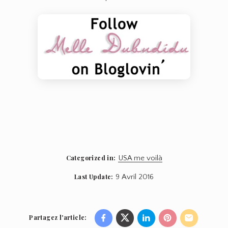
Categorized in:
USA me voilà
Last Update:
9 Avril 2016
Partagez l'article:
Share
Share
Share
Share
Share