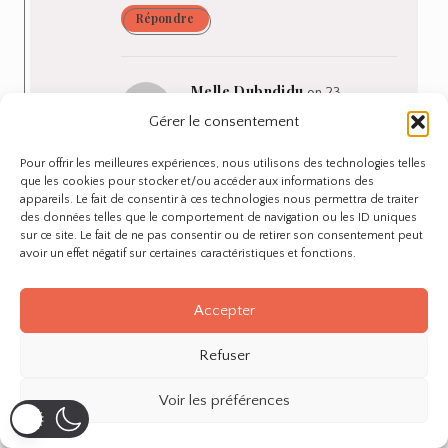
Répondre
Melle Dubndidu
on 23
décembre 2011
Gérer le consentement
Pour offrir les meilleures expériences, nous utilisons des technologies telles
que les cookies pour stocker et/ou accéder aux informations des
Merci Sylvie.
appareils. Le fait de consentir à ces technologies nous permettra de traiter
des données telles que le comportement de navigation ou les ID uniques
Oui au moins je l’ai vu de mes
sur ce site. Le fait de ne pas consentir ou de retirer son consentement peut
avoir un effet négatif sur certaines caractéristiques et fonctions.
propres yeux lol
Répondre
Accepter
Refuser
The-Camelia
on 21 décembre 2011
Voir les préférences