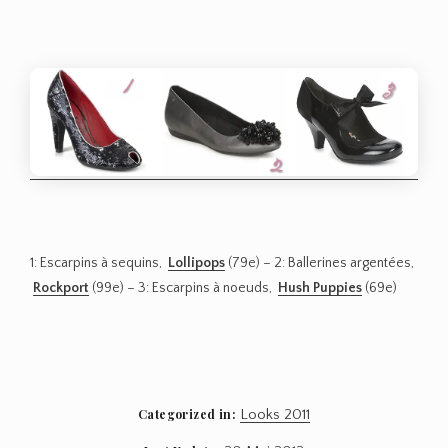
1: Escarpins à sequins,
Lollipops
(79e) – 2: Ballerines argentées,
Rockport
(99e) – 3: Escarpins à noeuds,
Hush Puppies
(69e)
Categorized in:
Looks 2011