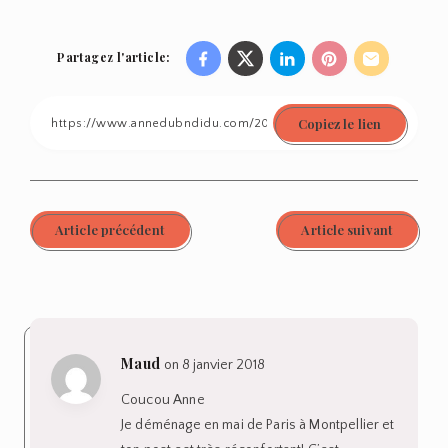
Partagez l'article:
Share
Share
Share
Share
Share
on
on
on
on
on
Copiez le lien
Facebook
Twitter
Linkedin
Pinterest
Email
Article précédent
Article suivant
Maud
on 8 janvier 2018
Coucou Anne
Je déménage en mai de Paris à Montpellier et