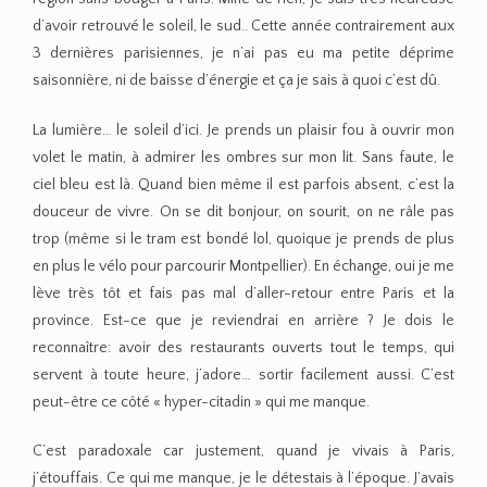
d’avoir retrouvé le soleil, le sud.. Cette année contrairement aux
3 dernières parisiennes, je n’ai pas eu ma petite déprime
saisonnière, ni de baisse d’énergie et ça je sais à quoi c’est dû.
La lumière… le soleil d’ici. Je prends un plaisir fou à ouvrir mon
volet le matin, à admirer les ombres sur mon lit. Sans faute, le
ciel bleu est là. Quand bien même il est parfois absent, c’est la
douceur de vivre. On se dit bonjour, on sourit, on ne râle pas
trop (même si le tram est bondé lol, quoique je prends de plus
en plus le vélo pour parcourir Montpellier). En échange, oui je me
lève très tôt et fais pas mal d’aller-retour entre Paris et la
province. Est-ce que je reviendrai en arrière ? Je dois le
reconnaître: avoir des restaurants ouverts tout le temps, qui
servent à toute heure, j’adore… sortir facilement aussi. C’est
peut-être ce côté « hyper-citadin » qui me manque.
C’est paradoxale car justement, quand je vivais à Paris,
j’étouffais. Ce qui me manque, je le détestais à l’époque. J’avais