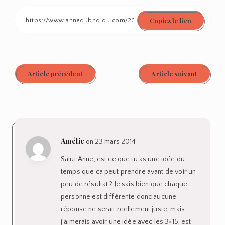
on
on
on
on
on
Copiez le lien
Facebook
Twitter
Linkedin
Pinterest
Email
Article précédent
Article suivant
Amélie
on 23 mars 2014
Salut Anne, est ce que tu as une idée du
temps que ca peut prendre avant de voir un
peu de résultat ? Je sais bien que chaque
personne est différente donc aucune
réponse ne serait reellement juste, mais
j’aimerais avoir une idée avec les 3×15, est