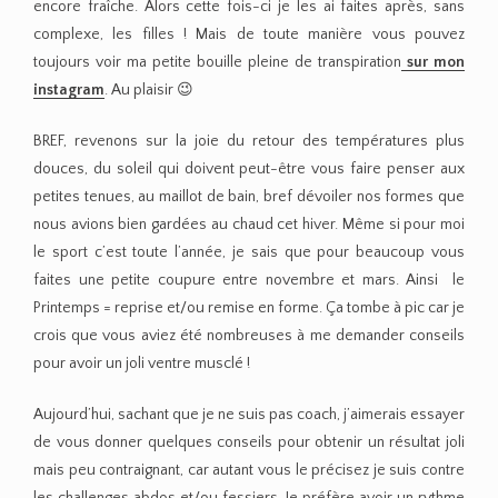
encore fraîche. Alors cette fois-ci je les ai faites après, sans
complexe, les filles ! Mais de toute manière vous pouvez
toujours voir ma petite bouille pleine de transpiration
sur mon
instagram
. Au plaisir 😉
BREF, revenons sur la joie du retour des températures plus
douces, du soleil qui doivent peut-être vous faire penser aux
petites tenues, au maillot de bain, bref dévoiler nos formes que
nous avions bien gardées au chaud cet hiver. Même si pour moi
le sport c’est toute l’année, je sais que pour beaucoup vous
faites une petite coupure entre novembre et mars. Ainsi le
Printemps = reprise et/ou remise en forme. Ça tombe à pic car je
crois que vous aviez été nombreuses à me demander conseils
pour avoir un joli ventre musclé !
Aujourd’hui, sachant que je ne suis pas coach, j’aimerais essayer
de vous donner quelques conseils pour obtenir un résultat joli
mais peu contraignant, car autant vous le précisez je suis contre
les challenges abdos et/ou fessiers. Je préfère avoir un rythme