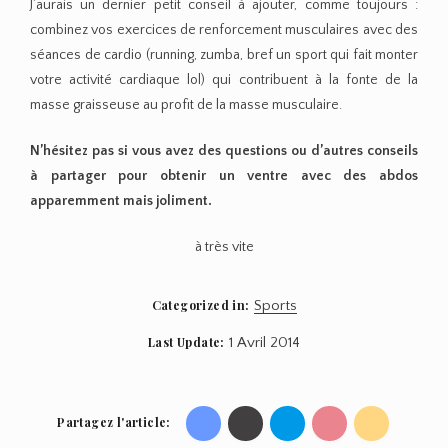
J’aurais un dernier petit conseil à ajouter, comme toujours :
combinez vos exercices de renforcement musculaires avec des
séances de cardio (running, zumba, bref un sport qui fait monter
votre activité cardiaque lol) qui contribuent à la fonte de la
masse graisseuse au profit de la masse musculaire.
N’hésitez pas si vous avez des questions ou d’autres conseils
à partager pour obtenir un ventre avec des abdos
apparemment mais joliment.
à très vite
Categorized in:
Sports
Last Update:
1 Avril 2014
Partagez l'article:
Share
Share
Share
Share
Share