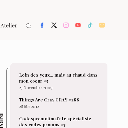
Atelier
Loin des yeux… mais au chaud dans
mon coeur #5
23 Novembre 2009
Things Are Cray CRAY #288
28 Mai 2012
Codespromotion.fr le spécialiste
des codes promos #7