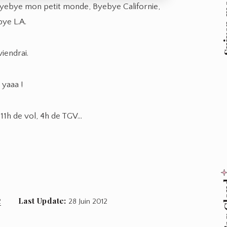
Suive
 Byebye mon petit monde, Byebye Californie,
ye L.A.
viendrai.
 yaaa !
 11h de vol, 4h de TGV…
Tag
Last Update:
2
28 Juin 2012