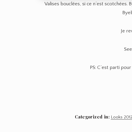
Valises bouclées, si ce n’est scotchées.
Byeb
Je re
See
PS: C’est parti pour
Categorized in:
Looks 201