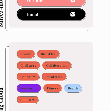
z-moi !
Youtube
Email
Beauté
Bien-Être
Challenge
Collaboration
Concours
Decoration
Féminisme
Fitness
Health
 Cloud
Humeurs