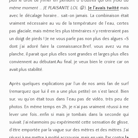
plus le droit de frimer en pensant à d’autres qui ont froid au
même moment … JE PLAISANTE LOL 😛
).
Je l’avais twitté
mais
avec le décalage horaire… sait-on jamais. La combinaison était
vraiment nécessaire au vu de la température de l’eau, certes
pas glaciale, mais même les plus téméraires n’y rentreraient pas
un doigt de pieds ! Je ne vous parle pas non plus des algues =S
dont j’ai adoré faire la connaissance.Bref, vous avez vu ma
planche, il parait que plus elles sont grandes et larges plus elles
conviennent au débutant.Au final, je veux bien le croire car on
avait plus stabilité.
Après quelques explications par l’un de nos amis fan de surf
(remarquez que lui il en a une plus petite) on s’est lancé. Bien
sur, vu qu’on était tous dans l’eau pas de vidéo, très peu de
photos. En même temps en 2h, je n’ai pas vraiment réussi à me
lever une fois…enfin si mais je tombais dans la seconde qui
suivait. J’ai néanmoins pu expérimenté cette sensation de glisse,
d’être emportée par la vague sur des mètres et des mètres. J’ai
réussi à me mettre à moitié accroupie, mais en vain. Par contre
la