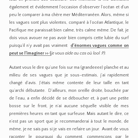
également et évidemment l’occasion d’observer l’océan et d’un
peu le comparer à ma chère mer Méditerranéen. Alors, même si
les vagues sont plus violentes, comparé à l’océan Atlantique, le
Pacifique me paraissait bien calme, très calme même. De fait, je
dois vous avouer ne pas avoir bien compris cette lubie du surf
puisqu’il n’y avait pas vraiment
d’énormes vagues comme on
peut se l’imaginer >> (
je vous aide au cas où lool :P)
.
Autant vous le dire qu’une fois sur ma (grandeeee) planche et au
milieu de ses vagues que je sous-estimais, j’ai rapidement
changé d’avis. J’étais même contente de leur taille en tant
qu’archi débutante. D’ailleurs, mon oreille droite, bouchée par
de l’eau, a enfin décidé de se déboucher et, à part une petite
bosse sur le front, je n’ai aucune séquelle visible de mes
premières heures en tant que surfeuse. Mais autant le dire, ce
n’est pas un sport que je recommanderai à tout le monde, de
même, je ne sais pas si je vais en refaire un jour. Avant de vous
raconter le pourquoi du comment, commençons par le