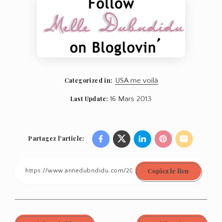
Categorized in:
USA me voilà
Last Update:
16 Mars 2013
Partagez l'article:
Share
Share
Share
Share
Share
on
on
on
on
on
Copiez le lien
Facebook
Twitter
Linkedin
Pinterest
Email