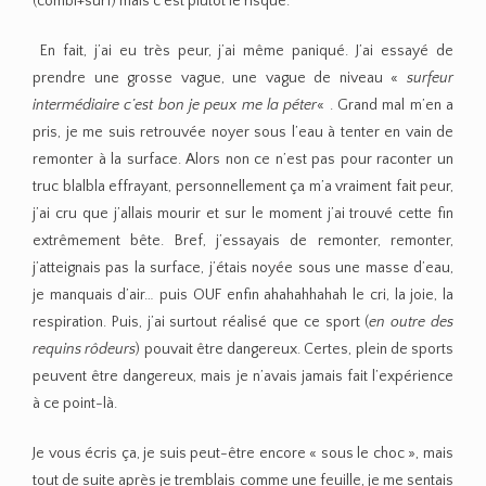
(combi+surf) mais c’est plutôt le risque.
En fait, j’ai eu très peur, j’ai même paniqué. J’ai essayé de
prendre une grosse vague, une vague de niveau «
surfeur
intermédiaire c’est bon je peux me la péter
« . Grand mal m’en a
pris, je me suis retrouvée noyer sous l’eau à tenter en vain de
remonter à la surface. Alors non ce n’est pas pour raconter un
truc blalbla effrayant, personnellement ça m’a vraiment fait peur,
j’ai cru que j’allais mourir et sur le moment j’ai trouvé cette fin
extrêmement bête. Bref, j’essayais de remonter, remonter,
j’atteignais pas la surface, j’étais noyée sous une masse d’eau,
je manquais d’air… puis OUF enfin ahahahhahah le cri, la joie, la
respiration. Puis, j’ai surtout réalisé que ce sport (
en outre des
requins rôdeurs
) pouvait être dangereux. Certes, plein de sports
peuvent être dangereux, mais je n’avais jamais fait l’expérience
à ce point-là.
Je vous écris ça, je suis peut-être encore « sous le choc », mais
tout de suite après je tremblais comme une feuille, je me sentais