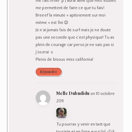
me fais rêver :p J’aurai aimé que mes études
me permettent de faire ce que tu fais!
Breeef la minute « apitoiement sur moi
même » est fini 😉
Je n’ai jamais fais de surf mais je ne doute
pas une seconde que c’est physique! Tu as
plein de courage car perso je ne sais pas si
j’oserai :s
Pleins de bisous miss california!
Répondre
Melle Dubndidu
on 10 octobre
2011
Tu pourras y venir en tant que
touriste et en faire aussi lol =D !!