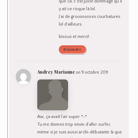
que ca, c’est juste dommage qu’il
y ait ce risque là lol.
J’ai de groooossses courbatures
lol d’ailleurs.
bisous et merci!
Répondre
Audrey Marianne
on 9 octobre 2011
Aw, ça avait l’air super *-*.
Tu me donnes trop envie d’aller surfer,
même si je suis aussi archi-débutante & que