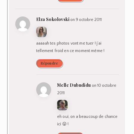
Elza Sokolovski
on 9 octobre 2011
aaaaah tes photos vont me tuer ! j’ai
tellement froid en ce moment même !
Répondre
Melle Dubndidu
on 10 octobre
2011
eh oui, on a beaucoup de chance
ici 😛 !