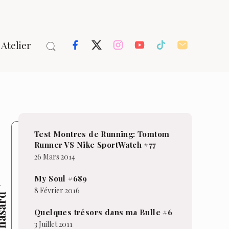
Atelier
Test Montres de Running: Tomtom
Runner VS Nike SportWatch #77
26 Mars 2014
My Soul #689
8 Février 2016
hasard
Quelques trésors dans ma Bulle #6
3 Juillet 2011