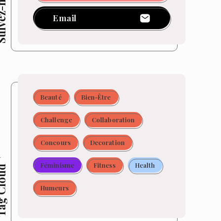
z-moi !
Email
Beauté
Bien-Être
Challenge
Collaboration
Concours
Decoration
Féminisme
Fitness
Health
 Cloud
Humeurs