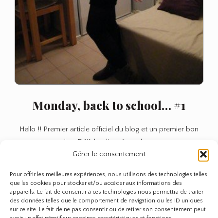
Monday, back to school… #1
Hello !! Premier article officiel du blog et un premier bon
plan. Déjà lundi après un long…
Gérer le consentement
Anne
Monday,
Lire plus
Pour offrir les meilleures expériences, nous utilisons des technologies telles
back
que les cookies pour stocker et/ou accéder aux informations des
to
appareils. Le fait de consentir à ces technologies nous permettra de traiter
school…
des données telles que le comportement de navigation ou les ID uniques
sur ce site. Le fait de ne pas consentir ou de retirer son consentement peut
#1