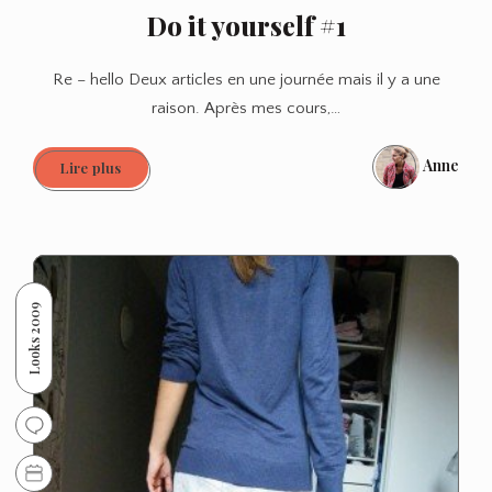
Do it yourself #1
Re – hello Deux articles en une journée mais il y a une
raison. Après mes cours,…
Anne
Do
Lire plus
it
yourself
#1
Looks 2009