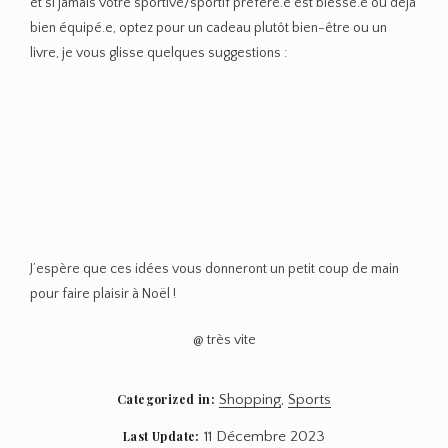
et si jamais votre sportive/sportif préféré.e est blessé.e ou déjà
bien équipé.e, optez pour un cadeau plutôt bien-être ou un
livre, je vous glisse quelques suggestions :
J’espère que ces idées vous donneront un petit coup de main
pour faire plaisir à Noël !
@ très vite
Categorized in:
Shopping
,
Sports
Last Update:
11 Décembre 2023