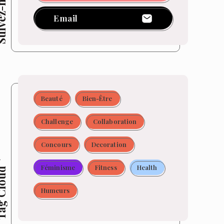
z-moi !
Email
Beauté
Bien-Être
Challenge
Collaboration
Concours
Decoration
Féminisme
Fitness
Health
 Cloud
Humeurs