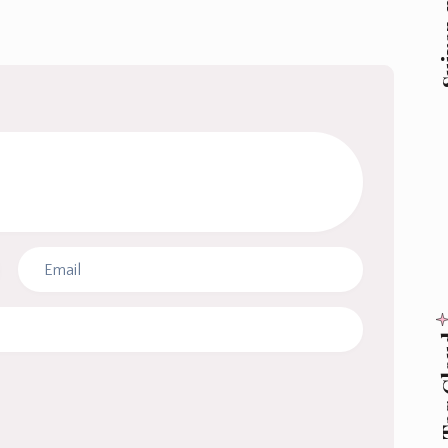
Suive
Tag