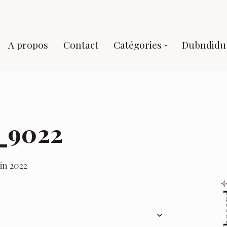
A propos
Contact
Catégories
Dubndidu 
_9022
uin 2022
Au 