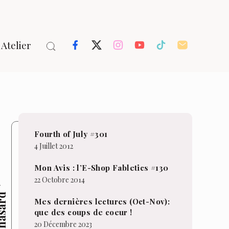
Atelier
Fourth of July #301
4 Juillet 2012
Mon Avis : l’E-Shop Fabletics #130
22 Octobre 2014
hasard
Mes dernières lectures (Oct-Nov):
que des coups de coeur !
20 Décembre 2023