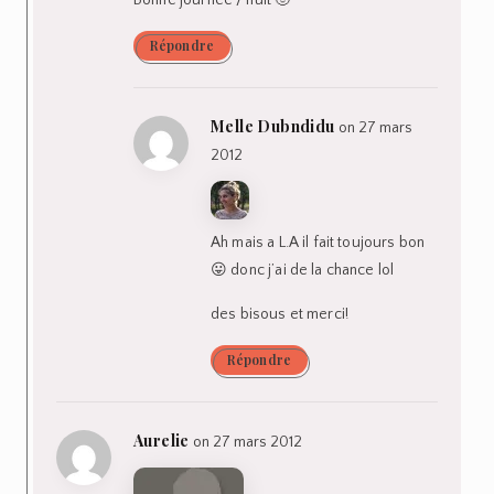
Bonne journée / nuit 🙂
Répondre
Melle Dubndidu
on 27 mars
2012
Ah mais a L.A il fait toujours bon
😛 donc j’ai de la chance lol
des bisous et merci!
Répondre
Aurelie
on 27 mars 2012