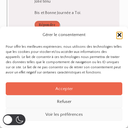
Jolie tenu
Bis et Bonne Journée a Toi.
Répondre
Gérer le consentement
Melle Dubndidu
on 27 mars
Pour offrir les meilleures expériences, nous utilisons des technologies telles
que les cookies pour stocker et/ou accéder aux informations des
2012
appareils. Le fait de consentir à ces technologies nous permettra de traiter
des données telles que le comportement de navigation ou les ID uniques
sur ce site. Le fait de ne pas consentir ou de retirer son consentement peut
avoir un effet négatif sur certaines caractéristiques et fonctions.
Eh oui c’est vrai qu’il y a
enormement de series donc je te
Accepter
comprends, moi je n’en suis
vraiment que quelques unes au
Refuser
final =) !
Voir les préférences
des bisous et merci!
Répondre