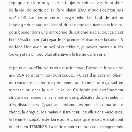
l’époque, de leur originalité et toujours cette envie de profiter
de la vie, de sortir, de se faire plaisir (
Don marié s’éclatait pas
mal hin!
) Car, cette série, malgré elle, fait tout de même
l’apologie du tabac, de l’alcool, du sexisme et autant vous le dire,
pour bosser dans une entreprise du XXIème siècle, tout ça c’est
fini ! Résultat hier, j’ai regardé le premier épisode de la saison 5
de Mad Men avec un oeil plus critique, je bavais moins sur les
looks, j’étais un peu plus attentive à la trame de la série.
Je peux aujourd’hui vous dire que le tabac, l’alcool et le sexisme
aux USA sont terminés (ok presque…!) C’est d’ailleurs un plaisir
de rencontrer si peu de personnes qui fument, que ça soit en
terrasse ou dans la rue. La loi en Californie est extrêmement
stricte à ce niveau-là, sans parler des publicités de prévention…
très dissuasives. Quant au sexisme, les mon chou, ma petite
chérie, la drague, les mains qui traînent, les allusions vaseuses,
la femme incapable de faire autre chose que le secrétariat sont
bel et bien TERMINES. La série montre un peu ces changements