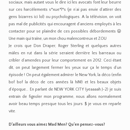
sociaux, mais autant vous le dire ici les avocats font leur beurre
sur ces harcèlements s*xue*l*s (je n’ai pas envie d’attirer des
gens bizarres ici lol) ou psychologiques. A la télévision, on voit
pas mal de publicités qui encouragent d’anciens employés à les
contacter pour se plaindre de ces possibles débordements 😛
Une main qui traîne, un mon chou malencontreux et ZOU
Je crois que Don Draper, Roger Sterling et quelques autres
mâles en rut dans la série seraient derrière les barreaux ou
cribler d’amendes pour leur comportement en 2012. Ceci étant
dit, on peut largement fermer les yeux sur ça le temps d’un
épisode ! On peut également admirer le New York, la déco (enfin
bof bof la déco de ces années là hiN!) et les beaux objets
d’époque… En parlant de NEW YORK CITY (yeaaaah J-2) je suis
entrain de fignoler mon programme, nous allons normalement
avoir beau temps presque tous les jours :$ je vous en reparle
vite.
D’ailleurs vous aimez Mad Men? Qu’en pensez-vous?