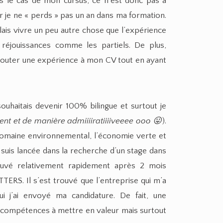
ns le cas de mon cursus, ce n’est donc pas à
 je ne « perds » pas un an dans ma formation.
oulais vivre un peu autre chose que l’expérience
 réjouissances comme les partiels. De plus,
ajouter une expérience à mon CV tout en ayant
 souhaitais devenir 100% bilingue et surtout je
nt et de manière admiiiiratiiiiveeee ooo 😛
).
 domaine environnemental, l’économie verte et
 suis lancée dans la recherche d’un stage dans
ouvé relativement rapidement après 2 mois
ERS. Il s’est trouvé que l’entreprise qui m’a
i j’ai envoyé ma candidature. De fait, une
 compétences à mettre en valeur mais surtout