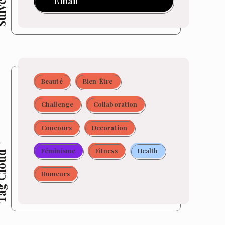
Email
Beauté
Bien-Être
Challenge
Collaboration
Concours
Decoration
Féminisme
Fitness
Health
 Cloud
Humeurs