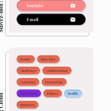
z-moi !
Youtube
Email
Beauté
Bien-Être
Challenge
Collaboration
Concours
Decoration
Féminisme
Fitness
Health
 Cloud
Humeurs