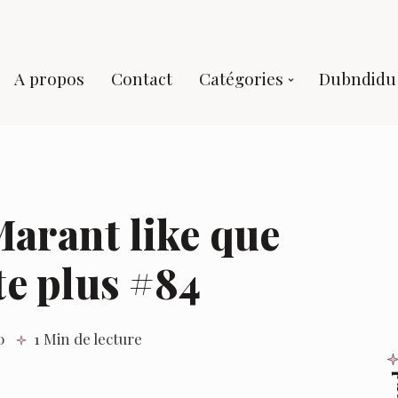
A propos
Contact
Catégories
Dubndidu 
Marant like que
te plus #84
0
1 Min de lecture