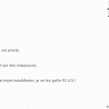
Au 
cet article.
et sur des chaussures.
i imperméabilisées, je ne les quitte P.L.U.S !