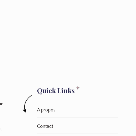
Anne
Say
Lire plus
Hi
#831
Page 1 of 1
Quick Links
ur
A propos
Contact
n,