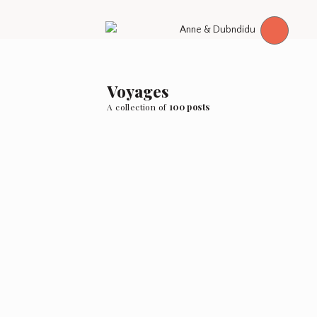
Voyages
A collection of
100 posts
USA me voilà