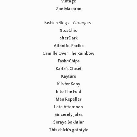
V.ntage
Zoe Macaron
Fashion Blogs –
étrangers
:
9to5Chic
afterDark
Atlantic-Pacific
Camille Over The Rainbow
Fash
n
Chips
Karla’s Closet
Kayture
K is for Kany
Into The Fold
Man Repeller
Late Afternoon
Sincerely Jules
Soraya Bakhtiar
This chick’s got style