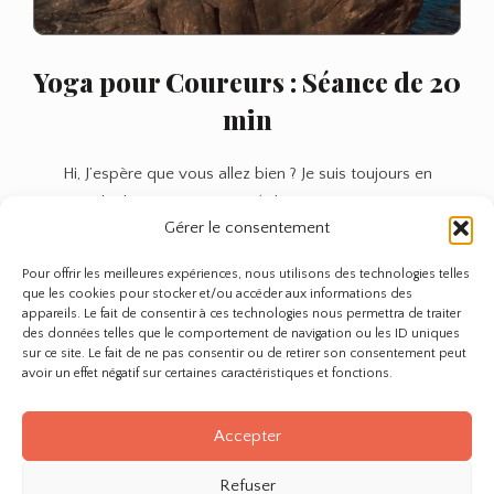
Yoga pour Coureurs : Séance de 20
min
Hi, J’espère que vous allez bien ? Je suis toujours en
déplacement à Oman (rdv sur Instagram…
Gérer le consentement
Anne
Yoga
Lire plus
Pour offrir les meilleures expériences, nous utilisons des technologies telles
pour
que les cookies pour stocker et/ou accéder aux informations des
Coureurs
appareils. Le fait de consentir à ces technologies nous permettra de traiter
des données telles que le comportement de navigation ou les ID uniques
:
sur ce site. Le fait de ne pas consentir ou de retirer son consentement peut
Séance
avoir un effet négatif sur certaines caractéristiques et fonctions.
de
Page 1 of 1
20
Accepter
min
Refuser